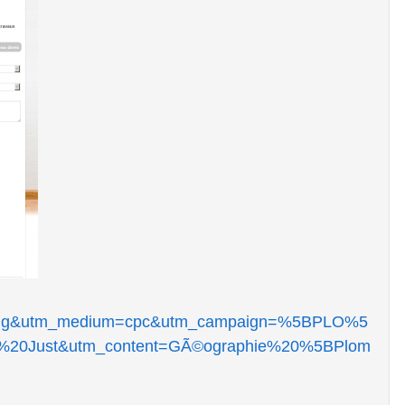
e=bing&utm_medium=cpc&utm_campaign=%5BPLO%5
t%20Just&utm_content=GÃ©ographie%20%5BPlom