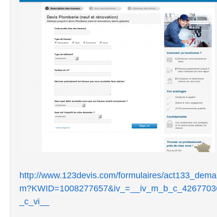
http://www.123devis.com/formulaires/act133_dem
m?KWID=1008277657&iv_=__iv_m_b_c_4267703
_c_vi__