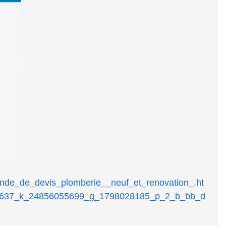
ande_de_devis_plomberie__neuf_et_renovation_.ht
637_k_24856055699_g_1798028185_p_2_b_bb_d