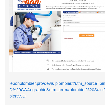
lebonplombier.pro/devis-plombier/?utm_sourc
D%20GÃ©ographie&utm_term=plombier%20Sain
bier%5D