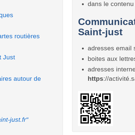
dans le contenu 
iques
Communicati
Saint-just
rtes routières
adresses email 
t Just
boites aux lettr
adresses interne
aires autour de
https
://activité.s
int-just.fr"