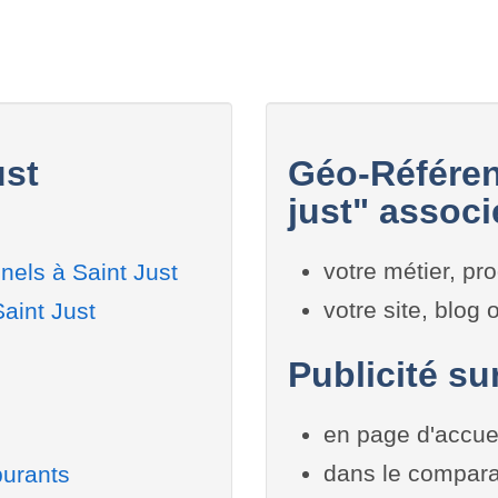
ust
Géo-Référen
just" associ
votre métier, pro
nels à Saint Just
votre site, blog
aint Just
Publicité sur
en page d'accue
dans le compara
burants